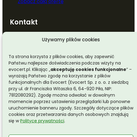
Zobacz całą ofertę
Kontakt
Używamy plików cookies
+48 667 003 101
Ta strona korzysta z plików cookies, aby zapewnić
Państwu najlepsze doświadczenia podczas wizyty na
evocert.pl. Klikając „
akceptuję cookies funkcjonalne
” –
kontakt@evocert.pl
wyrażają Państwo zgodę na korzystanie z plików
funkcjonalnych dla Evocert (Evocert Sp. z o. o. z siedzibą
przy ul. dr Franciszka Witaszka 6, 64-920 Piła, NIP:
ul. dr Franciszka Witaszka 6,
7812080292). Zgodę można odwołać w dowolnym
64-920 Piła, Polska
momencie poprzez ustawienia przeglądarki lub ponowne
uruchomienie banneru zgody. Szczegóły dotyczące plików
cookies oraz przetwarzania danych osobowych znajdują
Odwiedź nas na LinkedIn
się w
Polityce prywatności
.